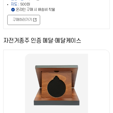
지도 :
500원
안내사항
온라인 구매 시 배송비 착불
구매하러가기
자전거종주 인증 메달·메달케이스