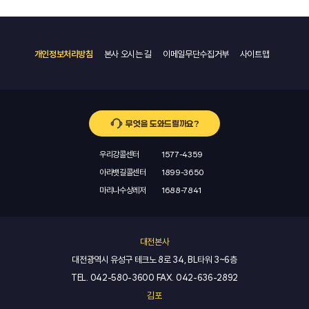
개인정보처리방침
본사 오시는 길
이메일무단수집거부
사이트맵
무엇을 도와드릴까요?
우리강콜센터
1577-4359
아라뱃길콜센터
1899-3650
마리나수상레저
1688-7841
대전본사
대전광역시 유성구 테크노 8로 34, BL타워 3~6층
TEL.
042-580-3600
FAX.
042-636-2892
김포