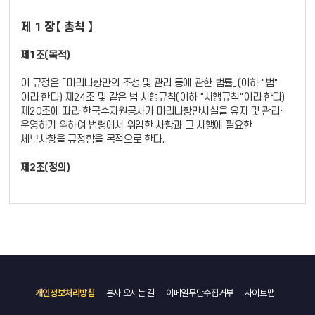
제 5 조 (항로의 중심선)
제 3 조 (용어의 정의)
2. "해상교통관제구역"(이하 "관제구역" 이라 한다)이라 함은
개항질서법령과 해사안전법령에서 정한 관할해역 중 레이더탐지범위
제 1 장【 총칙 】
경인아라뱃길 항로의 중심선이라 함은 수로바닥의 좌․우 준설법선의
이 규정에서 사용하는 용어의 정의는 다음 각 호와 같다.
및 AIS감시구역 내의 해역으로서 인천지방해양항만청장
가상 중심선을 기준으로 「별표」와 같다.
1. "입실"이란 선박이 입․출거를 위하여 갑실 내로 진입하는 것을
(이하"청장"이라 한다)이 지정고시한 해역을 말한다.
제1조(목적)
말한다.
3. "레이더탐지 범위"라 함은 해상교통관제시스템을 운영하기 위하여
제 6 조 (속력제한)
2. "본선"이란 자체 추진기를 사용하여 갑문을 통항하는 모든 선박을
설치한 레이더 장치가 식별한 물표가 지속적이고 신뢰할 수 있는
이 규정은 「마리나항만의 조성 및 관리 등에 관한 법률」(이하 "법"
말한다.
거리를 말한다.
이라 한다) 제24조 및 같은 법 시행규칙(이하 "시행규칙"이라 한다)
①경인아라뱃길을 운항하고자 하는 선박은 10노트 이하
3. "도선사"란 도선을 위하여 본선에 승선한 자를 말한다.
4. "AIS감시구역"이라 함은 AIS를 장착한 선박을 대상으로 선박의
제20조에 따라 한국수자원공사가 마리나항만시설을 유지 및 관리·
(만곡부에서는 8노트 이하, 교행시에는 6노트 이하)의 안전한
4. "갑문관제실"이란 경인아라뱃길 갑문관제를 시행하는 시설을
AIS정보를 "관찰확인"하고 필요한 경우 선박에게 "정보제공"을 하는
운영하기 위하여 법령에서 위임한 사항과 그 시행에 필요한
속력으로 항행하여야 한다. 다만, 다음 각 호의 어느 하나에 해당하는
말한다.
구역을 말한다.
세부사항을 규정함을 목적으로 한다.
선박은 그러하지 아니하다.
5. "갑문관제사"이란 갑문관제실 근무자를 말한다.
5. "자동식별장치(AIS)"란 선박의 안전운항을 확보하고 해양사고
1. 기상악화 등으로 긴급 피난하는 선박
6. "관리자"란 한국수자원공사 사장을 말한다.
발생 시 신속한 대응을 위하여 선박의 위치를 자동으로 발신하는
제2조(정의)
2. 인명구조 또는 해양사고구조에 종사하는 선박
7. "화물선"이란 화물 운송을 목적으로 하는 선박을 말한다.
장치를 말한다.
3. 응급환자를 후송하는 선박
8. "여객선"이란 13인 이상의 여객을 운송할 수 있는 선박을 말한다.
6. "해상교통관제업무"라 함은 관제구역 안에서 이동하는 선박에
이 규정에서 사용하는 용어의 뜻은 다음과 같다.
4. 작전, 경비, 항만순찰, 해양오염방제 및 항로표지의 설치·관리,
9. "유람선"이란 총톤수 5톤 이상 또는 총톤수 5톤 미만인 선박 중
대하여 원활한 해상교통, 질서유지 및 선박안전 운항을 위하여
1. "아라마리나시설"(이하 "마리나시설"이라 한다)이란 법
장애물 제거 등 긴급을 요하는 선박
승객정원이 13인 이상인 선박으로 영업구역 2해리 이상인 경우를
관찰확인, 정보제공, 조언, 권고 및 지시를 하거나 필요한
제2조제2호의 시설중 경인항 김포터미널(마리나항만구역 및
5. 교통안전 및 원활한 교통흐름을 위한 경우 또는 기타 긴급한
말한다.
항만운영정보를 제공하여 주는 업무를 말한다.
항만구역 중 유통상업지역)에 위치한 마리나항만시설을 말하며 시설
운항이 필요하다고 인정되는 선박
10. "수상레저선박"이란 수상레저안전법 제2조 제3호에 따른
7. "관찰확인"이라 함은 관제구역 안에서 이동 중인 선박을 모니터링
현황은 별표 1과 같다.
② 제1항의 규정에도 불구하고, 모든 선박은 시계가 제한된 그 당시의
모터보트와 요트를 말한다.
하는 것을 말한다.
2. "계류시설"이란 마리나시설내 선박계류를 위한 수상 및
사정과 조건에 적합한 안전한 속력으로 항행하여야 한다.
11. "소형선박"이란 총톤수 20톤미만의 기선 및 범선 또는
8. "정보제공"이라 함은 관제센터에서 필요하다고 인정하거나
육상계류장을 말한다.
해사안전법 제2조 제23호에 따른 선박길이가 12미터 미만인 선박을
선박에서 요구할 경우에 항행안전을 위하여 다른 선박의 항행 의도 및
개인정보처리방침
본사 오시는 길
이메일무단수집거부
사이트맵
3. "관리운영권자"란 법 제24조제1항에 따라 마리나시설을 유지 및
제 7 조 (항법)
말한다.
식별, 위치보고, 항로 및 기상조건, 선박통항의 위험요소 등 필요한
관리·운영을 하는 한국수자원공사를 말한다.