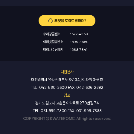
12. "부선"이란 자력항행능력(自力航行能力)이 없어 다른 선박에
정보를 제공하는 것을 말한다.
4. "사용자"란 법 제26조에 따라 관리운영권자와 임대계약을
① 모든 선박은 경인아라뱃길의 항로에서 다음 각 호의 항법에 따라
의하여 끌리거나 밀려서 항행되는 선박을 말한다.
9. "조언"이라 함은 해상교통관제 운영자가 보유하고 있는 지식, 경험
체결하거나 관리운영권자로부터 사용의 승인을 받아 마리나시설을
항행하여야 한다.
13. "예인선"이란 다른 선박을 끌거나 밀어서 이동시키는 선박을
및 정보를 토대로 선박 안전운항에 참조될 사항을 제공하는 것을
사용하는 자를 말한다.
1. 단독으로 통항하는 경우 항로의 중심선을 따라 항행할 수 있다.
말한다.
말하고, "권고"라 함은 가급적 따라주기를 바라는 적극성을 가진
무엇을 도와드릴까요?
2. 교행 시에는 항로의 중심선 오른쪽 수역을 항행하여야 한다.
조언을 말한다.
제3조(관리운영권자의 기본의무)
3. 선박은 항로에서 다른 선박과 나란히 항행하여서는 아니 된다.
제 2 장【 갑문통항 일반사항 】
10. "지시"라 함은 법규 또는 규정에 명시되어 있는 사항을 따르도록
4. 선박은 기관을 사용하여 항행하여야 하며 돛을 설치한
우리강콜센터
1577-4359
하는 것과 명백한 사고 위험에 처할 우려가 있는 경우 시정 또는
① 관리운영권자는 마리나시설을 관리함에 있어 법 제4조에 따른
선박이라도 돛을 펼쳐서는 아니 된다.
제 4 조 (갑문 통항 선박의 준비사항)
아라뱃길콜센터
1899-3650
안전조치를 요구하는 것을 말한다.
마리나항만에 관한 기본계획의 기능 및 목적에 맞도록 재해예방과
5. 인천터미널 또는 김포터미널을 통과하여 경인아라뱃길에
11. "경인 아라뱃길"이라 함은 경인항 항계와 아라한강갑문 사이에
마리나수상레저
1688-7841
환경유지 지침 등을 포함한 관리운영메뉴얼을 작성하여 관리하여야
진입하고자 하는 선박은 경인아라뱃길을 떠나는 선박의 진로를
갑문을 통항하고자 하는 선박의 선장은 입실 전에 다음 각 호의
조성된 수역을 말한다.
한다.
방해하여서는 아니된다.
사항을 반드시 확인하고 미비한 사항이 있을 때에는 필요한 조치를
12. "갑문관제실"이라 함은 인천항 및 경인 아라뱃길 갑문관제를
② 관리운영권자는 법 제27조에서 정한 금지행위의 예방, 단속기능
6. 경인아라뱃길 안에서 항로를 지그재그로 항행하여서는 아니
취하여야 한다.
운영하는 시설을 말한다.
유지와 마리나시설의 보전, 안전사고 예방 등에 노력하고 필요한
된다.
1. 기관 및 시동장치, 조타기, 텔레그라프, 기적, 양묘기, 캡스탄,
대전본사
13. "시정주의보"라 함은 안개, 강설 등으로 인하여 인천항 해상
조치를 하여야 한다.
7. 항로에서 2척 이상의 선박이 같은 방향으로 항행할 때에는 서로
타각지시기, 기관회전수 지시기 및 레이더, AIS 등을 포함한
가시거리가 500미터 이내로 제한되었을 때 청장이 공고하는 것을
대전광역시 유성구 테크노 8로 34, BL타워 3~6층
③ 관리운영권자는 마리나시설을 효율적으로 유지관리하기 위하여
충돌을 예방할 수 있는 선박간의 상당한 전후 거리를 유지하여야
항해계기를 실제로 시험하여 이상여부 확인
말한다.
제2조제4호에 따른 사용자를 지도·감독하여야 한다.
TEL.
042-580-3600
FAX.
042-636-2892
한다.
2. 선체의 외판보다 밖으로 돌출된 현측사다리, 구명정시설물, 로프,
② 모든 선박은 다음 각호의 경우에는 다른 선박과(을) 교행 또는
김포
기타 이동 가능한 모든 돌출물을 내측으로 이동
제 3 조 (적용범위)
제 4 조(대행사업자)
추월하여서는 아니 된다.
3. 갑실 내에서의 통항선박 안전에 충분한 수량의 계류용 밧줄 확보
경기도 김포시 고촌읍 아라육로 270번길 74
1. 두 선박의 폭의 합이 20미터 를 초과하는 경우. 다만, 다음
4. 입실 중 또는 갑실 내 계류 중 위험상황(기관고장, 인적사고 등)에
인천항 및 경인 아라뱃길 해상교통관제운영에 관하여는 다른 법령에
① 관리운영권자는 마리나시설의 효율적인 관리·운영을 위하여
TEL.
031-999-7800
FAX.
031-999-7888
각호에 모두 해당하고 두 선박의 폭의 합이 25미터 이하인 경우에는
대비하여 양현 측 닻을 통상의 수납상태에서 즉시 투묘할 수 있도록
따로 규정한 경우를 제외하고는 이 규정을 적용한다.
대행사업자를 지정할 수 있다.
예외로 한다.
COPYRIGHT© KWATEROMC. All rights reserved.
준비
② 제1항에 따라 대행사업자를 지정할 경우 마리나시설의 관리·
가. 바람, 시정 등 기상조건이 안전하게 교행할 수 있도록 평온할 것
5. 선교, 선수 및 선미 간에 통화가 두절되는 일이 없도록 적절한
제 4 조 (적용대상)
운영의 위탁 범위, 권한 및 의무는 대행사업자와의 협약으로 정한다.
나. 두 선박이 모두 쌍추진기를 갖추고 즉시 사용이 가능할 것
통신수단 확보