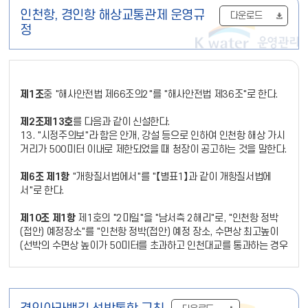
인천항, 경인항 해상교통관제 운영규
다운로드
정
제1조
중 "해사안전법 제66조의2"를 "해사안전법 제36조"로 한다.
제2조제13호
를 다음과 같이 신설한다.
13. "시정주의보"라 함은 안개, 강설 등으로 인하여 인천항 해상 가시
거리가 500미터 이내로 제한되었을 때 청장이 공고하는 것을 말한다.
제6조 제1항
"개항질서법에서"를 "【별표1】과 같이 개항질서법에
서"로 한다.
제10조 제1항
제1호의 "2마일"을 "남서측 2해리"로, "인천항 정박
(접안) 예정장소"를 "인천항 정박(접안) 예정 장소, 수면상 최고높이
(선박의 수면상 높이가 50미터를 초과하고 인천대교를 통과하는 경우
에 한함)"로 하고, 같은 항 3호 중 "팔미도 통과예정시간"을 "팔미도
및 인천대교 통과예정시간, 수면상 최고높이(선박의 수면상 높이가 5
0미터를 초과하고 인천대교를 통과하는 경우에 한함)"로, 제4호 중
"이동시간"을 "이동시간, 수면상 최고높이(선박의 수면상 높이가 50