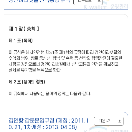
경인아라뱃길 선박통항 규칙
다운로드
미터를 초과하고 인천대교를 통과하는 경우에 한함)"로 한다.
또한, 같은 조 제2항 제1호 중 "1마일"을 "1해리"로 하고, "총톤수"를
"총톤수, 수면상 최고높이(선박의 수면상 높이가 30미터를 초과하고
영종대교를 통과하는 경우에 한함)"로 하며, 제3호 중 "차항지"를 "차
제 1 장【 총칙 】
항지, 수면상 최고높이(선박의 수면상 높이가 30미터를 초과하고 영
종대교를 통과하는 경우에 한함)"로, 제4호의 "이동시간"을 "이동시
제 1 조 (목적)
간, 수면상 최고높이(선박의 수면상 높이가 30미터를 초과하고 영종
대교를 통과하는 경우에 한함)"로 한다.
이 규칙은 해사안전법 제31조 제1항의 규정에 따라 경인아라뱃길의
수역의 범위, 항로 중심선, 항법 및 속력 등 선박의 항행안전에 필요한
제16조 제1항
중 "경인 아라뱃길"을 "경인항"으로 하고, "특히 시정
사항을 정함으로써 경인아라뱃길에서 선박교통의 안전을 확보하고
이 500m이하로 극히 불량하여 시정주의보가 발표된 경우에는"를
질서를 유지함을 목적으로 한다.
"시정주의보가 발표된 경우에는 개항질서법 제39조에 따라"로 한다.
또한, 같은 조 제2항을 "경인 아라뱃길에서 운항하는 선박은 해사안전
제 2 조 (용어의 정의)
법 제31조 및 「경인아라뱃길 선박통항규칙」제9조에서 정하는 바에
따라야 하며, 여객선 및 유선 등은 「해사안전법 제38조」및「유선 및
이 규칙에서 사용되는 용어의 정의는 다음과 같다.
도선사업법」제27조에서 정하는 바에 따라야 한다."로 한다
1. "경인아라뱃길"이란 경인항 인천터미널과 김포터미널의
항계사이에 조성된 수역을 말한다.
제22조
중 "훈령"을 "고시"로 하고 "2012년 1월 4일"을 "2016년 3
2. "만곡부"란 경인아라뱃길에서 귤현대교와 벌말교 사이의 수역을
월 18일"로 한다.
말한다.
경인항 갑문운영규정 (제정 : 2011.1
다운로드
3. "압항부선"이란 추진기관을 가지고 있는 기선과 결합되어 밀려서
인천항ㆍ경인 아라뱃길 해상교통관제운영규정
0. 21, 1차개정 : 2013. 04.08)
항행되는 선박을 말한다.