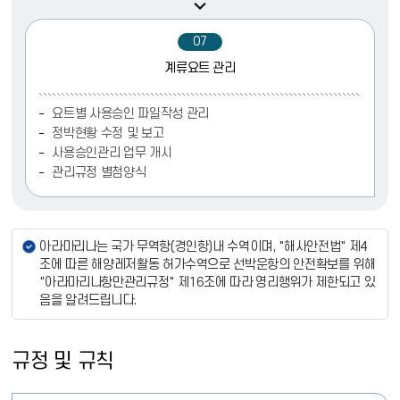
07
계류요트 관리
요트별 사용승인 파일작성 관리
정박현황 수정 및 보고
사용승인관리 업무 개시
관리규정 별첨양식
안내사항
아라마리나는 국가 무역항(경인항)내 수역이며, "해사안전법" 제4
조에 따른 해양레저활동 허가수역으로 선박운항의 안전확보를 위해
"아라마리나항만관리규정" 제16조에 따라 영리행위가 제한되고 있
음을 알려드립니다.
규정 및 규칙