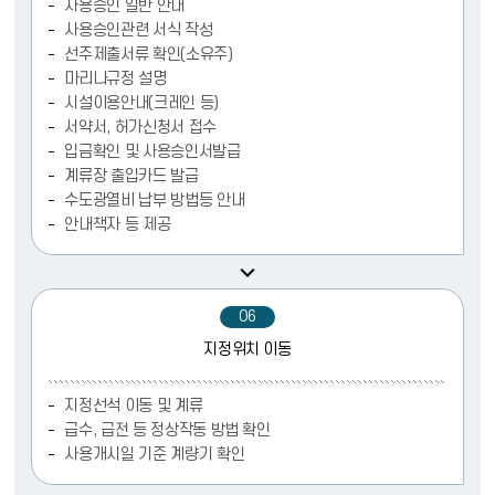
사용승인 일반 안내
사용승인관련 서식 작성
선주제출서류 확인(소유주)
마리나규정 설명
시설이용안내(크레인 등)
서약서, 허가신청서 접수
입금확인 및 사용승인서발급
계류장 출입카드 발급
수도광열비 납부 방법등 안내
안내책자 등 제공
06
지정위치 이동
지정선석 이동 및 계류
급수, 급전 등 정상작동 방법 확인
사용개시일 기준 계량기 확인