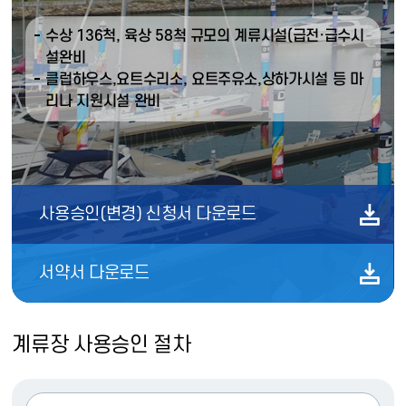
수상 136척, 육상 58척 규모의 계류시설(급전·급수시
설완비
클럽하우스,요트수리소, 요트주유소,상하가시설 등 마
리나 지원시설 완비
사용승인(변경) 신청서
다운로드
서약서
다운로드
계류장 사용승인 절차