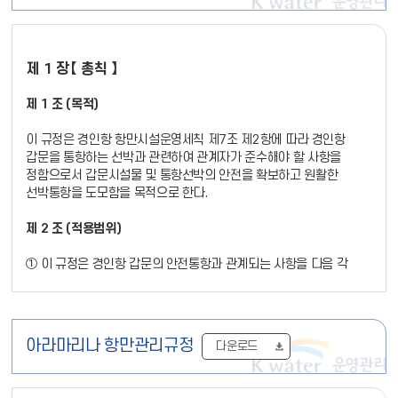
4. "소형선박"이란 길이 20미터 미만인 선박을 말한다.
제정 2004. 9. 1. 인천지방해양수산청 고시 제04-52호
5. "정박"이란 선박이 수면상에서 닻을 수면 밑에 내려놓고 운항을
개정 2007. 5. 7. 인천지방해양수산청 고시 제 19 호
정지하는 것을 말한다.
개정 2010. 3. 15. 인천지방해양항만청 고시 제 27 호
6. "정류"란 선박이 수상에서 일시적으로 운항을 정지하는 것을
제 1 장【 총칙 】
개정 2010. 9. 17. 인천지방해양항만청 고시 제 79 호
말한다.
전부개정 2011. 9. 9. 인천지방해양항만청 고시 제 114 호
7. "계류장"이란 경인아라뱃길에서 선박을 다른 시설에 붙들어
제 1 조 (목적)
개정 2012. 1. 5. 인천지방해양항만청 고시 제 2012- 3호
매어놓는 장소를 말한다.
개정 2013. 3. 19. 인천지방해양항만청 고시 제 2013-21호
8. "항로"란 선박이 항행에 실제로 안전하게 이용될 수 있는 수역을
이 규정은 경인항 항만시설운영세칙 제7조 제2항에 따라 경인항
말한다.
갑문을 통항하는 선박과 관련하여 관계자가 준수해야 할 사항을
제 1 조 (목적)
9. "최대순간풍속"이란 순간적인 최대 풍속을 말한다.
정함으로서 갑문시설물 및 통항선박의 안전을 확보하고 원활한
선박통항을 도모함을 목적으로 한다.
이 규정은 개항질서법 제28조 및 해사안전법 제36조의 규정에 의거
제 3 조 (적용대상)
한 인천항 및 경인 아라뱃길 해상교통관제의 효율적 운영을 위하여 필
제 2 조 (적용범위)
요한 사항을 정함을 목적으로 한다.
이 규칙은 경인아라뱃길을 통항하는 모든 선박에 대하여 적용한다.
① 이 규정은 경인항 갑문의 안전통항과 관계되는 사항을 다음 각
제 2 조 (용어의 정의)
제 4 조 (법률의 적용)
호에 해당하는 자에게 적용한다.
1. 갑문을 통항하는 선박의 선장 또는 선주(해운대리점)
이 규칙에서 사용되는 용어의 정의는 다음과 같다.
경인아라뱃길 선박통항규칙에 관하여는 다른 법률에 따로 규정한
2. 갑문을 통항하는 선박의 도선사
1. "해상교통관제시스템"(Vessel Traffic Service System) (이하
경우를 제외하고는 이 규칙을 적용한다.
3. 갑문통항시 선박을 지원하는 예선의 선장 또는 선주
"관제시스템"이라 한다.) 이라 함은 Radar, VHF, M/W 및 AIS 등
아라마리나 항만관리규정
다운로드
4. 갑문관제실 근무자
첨단과학 장비를 이용하여 선박교통의 안전과 효율성을 확보하고
제 2 장【 항로 및 항법 】
5. 그 밖의 줄잡이(line man) 등 통항선박의 안전에 관계되는 자
해양환경을 보호하기 위하여 통항선박의 동정을 관찰하고 이에
필요한 정보를 제공하여 주는 정보교환체제를 말한다.