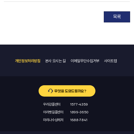
목록
개인정보처리방침
본사 오시는 길
이메일무단수집거부
사이트맵
무엇을 도와드릴까요?
우리강콜센터
1577-4359
아라뱃길콜센터
1899-3650
마리나수상레저
1688-7841