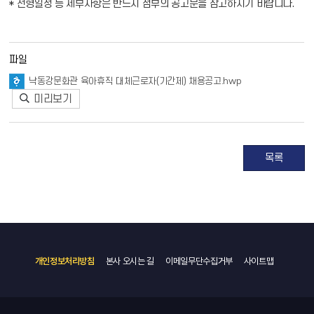
* 전형일정 등 세부사항은 반드시 첨부의 공고문을 참고하시기 바랍니다.
파일
낙동강문화관 육아휴직 대체근로자(기간제) 채용공고.hwp
미리보기
목록
개인정보처리방침
본사 오시는 길
이메일무단수집거부
사이트맵