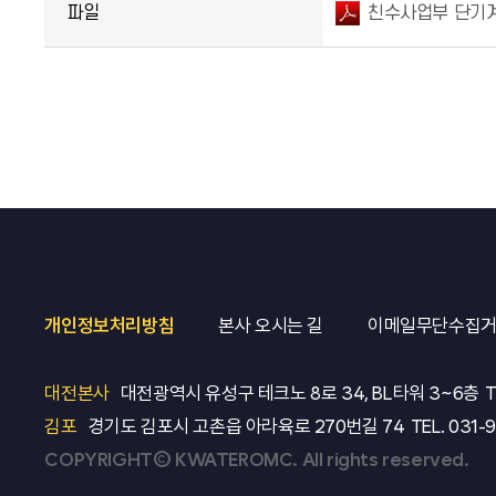
파일
친수사업부 단기계
개인정보처리방침
본사 오시는 길
이메일무단수집
대전본사
대전광역시 유성구 테크노 8로 34, BL타워 3~6층
T
김포
경기도 김포시 고촌읍 아라육로 270번길 74
TEL.
031-
COPYRIGHT© KWATEROMC. All rights reserved.