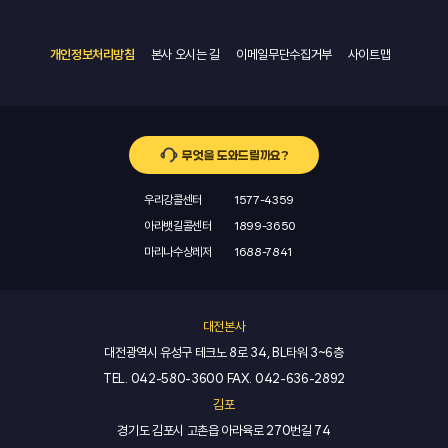
개인정보처리방침
본사 오시는 길
이메일무단수집거부
사이트맵
무엇을 도와드릴까요?
우리강콜센터
1577-4359
아라뱃길콜센터
1899-3650
마리나수상레저
1688-7841
대전본사
대전광역시 유성구 테크노 8로 34, BL타워 3~6층
TEL.
042-580-3600
FAX.
042-636-2892
김포
경기도 김포시 고촌읍 아라육로 270번길 74