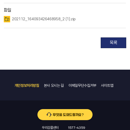
파일
202112_164093426468958_2 (1).zip
목록
개인정보처리방침
본사 오시는 길
이메일무단수집거부
사이트맵
무엇을 도와드릴까요?
우리강콜센터
1577-4359