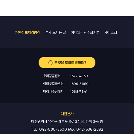
개인정보처리방침
본사 오시는 길
이메일무단수집거부
사이트맵
무엇을 도와드릴까요?
우리강콜센터
1577-4359
아라뱃길콜센터
1899-3650
마리나수상레저
1688-7841
대전본사
대전광역시 유성구 테크노 8로 34, BL타워 3~6층
TEL.
042-580-3600
FAX.
042-636-2892