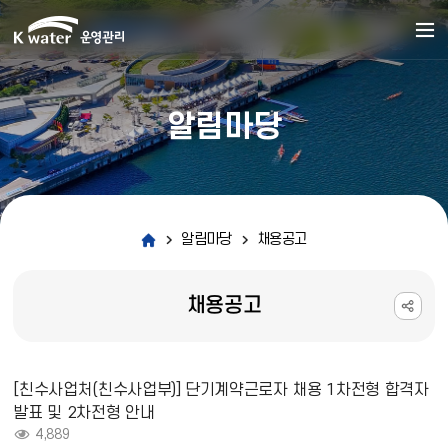
알림마당
알림마당
채용공고
채용공고
채용공고 상세보기 - 제목, 내용, 파일, 조회수 정보 제공
[친수사업처(친수사업부)] 단기계약근로자 채용 1차전형 합격자
발표 및 2차전형 안내
조회 :
4,889