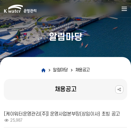
알림마당
알림마당
채용공고
채용공고
채용공고 상세보기 - 제목, 내용, 파일, 조회수 정보 제공
[케이워터운영관리(주)] 운영사업본부장(상임이사) 초빙 공고
조회 :
25,987