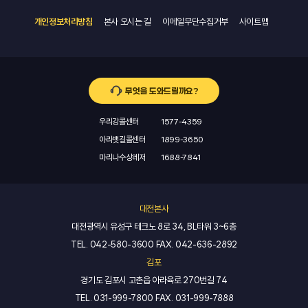
개인정보처리방침
본사 오시는 길
이메일무단수집거부
사이트맵
무엇을 도와드릴까요?
우리강콜센터
1577-4359
아라뱃길콜센터
1899-3650
마리나수상레저
1688-7841
대전본사
대전광역시 유성구 테크노 8로 34, BL타워 3~6층
TEL.
042-580-3600
FAX.
042-636-2892
김포
경기도 김포시 고촌읍 아라육로 270번길 74
TEL.
031-999-7800
FAX.
031-999-7888