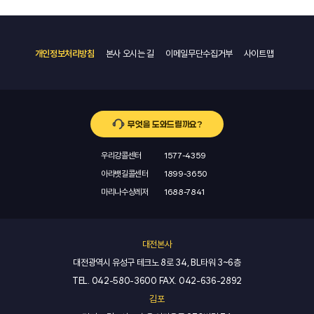
개인정보처리방침
본사 오시는 길
이메일무단수집거부
사이트맵
무엇을 도와드릴까요?
우리강콜센터
1577-4359
아라뱃길콜센터
1899-3650
마리나수상레저
1688-7841
대전본사
대전광역시 유성구 테크노 8로 34, BL타워 3~6층
TEL.
042-580-3600
FAX.
042-636-2892
김포