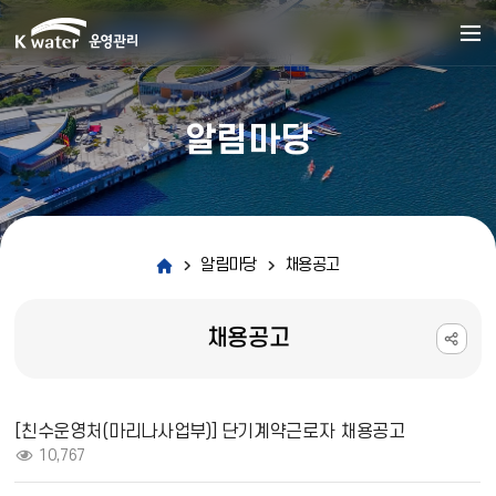
알림마당
알림마당
채용공고
채용공고
채용공고 상세보기 - 제목, 내용, 파일, 조회수 정보 제공
[친수운영처(마리나사업부)] 단기계약근로자 채용공고
조회 :
10,767