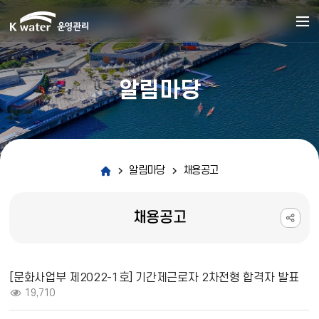
알림마당
알림마당
채용공고
채용공고
채용공고 상세보기 - 제목, 내용, 파일, 조회수 정보 제공
[문화사업부 제2022-1호] 기간제근로자 2차전형 합격자 발표
조회 :
19,710