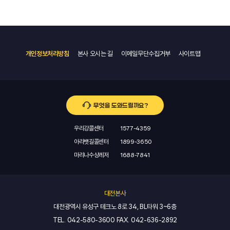
개인정보처리방침
본사 오시는 길
이메일무단수집거부
사이트맵
무엇을 도와드릴까요?
우리강콜센터
1577-4359
아라뱃길콜센터
1899-3650
마리나수상레저
1688-7841
대전본사
대전광역시 유성구 테크노 8로 34, BL타워 3~6층
TEL.
042-580-3600
FAX.
042-636-2892