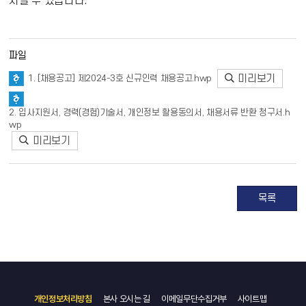
시될 수 있습니다.
파일
미리보기
1. [채용공고] 제2024-3호 신규인력 채용공고.hwp
2. 입사지원서, 경력(경험)기술서, 개인정보 활용동의서, 채용서류 반환 청구서.h
wp
미리보기
목록
개인정보처리방침
본사 오시는 길
이메일무단수집거부
사이트맵