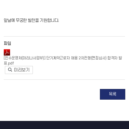
앞날에 무궁한 발전을 기원합니다.
파일
[친수운영처(마리나사업부)] 단기계약근로자 채용 2차전형(면접심사) 합격자 발
표.pdf
미리보기
목록