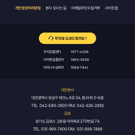
개인정보처리방침
본사 오시는 길
이메일무단수집거부
사이트맵
무엇을 도와드릴까요?
우리강콜센터
1577-4359
아라뱃길콜센터
1899-3650
마리나수상레저
1688-7841
대전본사
대전광역시 유성구 테크노 8로 34, BL타워 3~6층
TEL.
042-580-3600
FAX.
042-636-2892
김포
경기도 김포시 고촌읍 아라육로 270번길 74
TEL.
031-999-7800
FAX.
031-999-7888