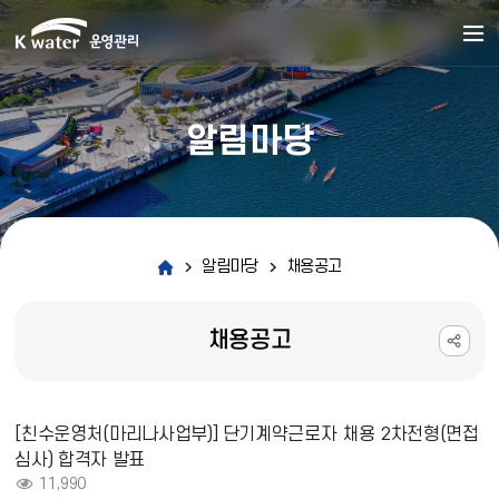
알림마당
알림마당
채용공고
채용공고
채용공고 상세보기 - 제목, 내용, 파일, 조회수 정보 제공
[친수운영처(마리나사업부)] 단기계약근로자 채용 2차전형(면접
심사) 합격자 발표
조회 :
11,990