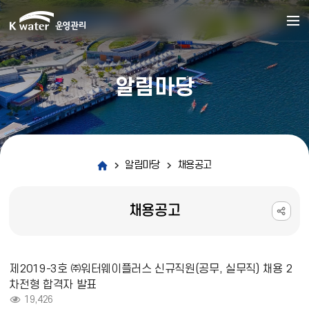
알림마당
알림마당
채용공고
채용공고
채용공고 상세보기 - 제목, 내용, 파일, 조회수 정보 제공
제2019-3호 ㈜워터웨이플러스 신규직원(공무, 실무직) 채용 2
차전형 합격자 발표
조회 :
19,426