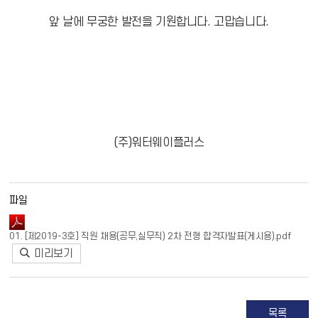
앞 날에 무궁한 발전을 기원합니다
.
고맙습니다
.
(
주
)
워터웨이플러스
파일
01. [제2019-3호] 직원 채용(공무,실무직) 2차 전형 합격자발표(게시용).pdf
미리보기
목록