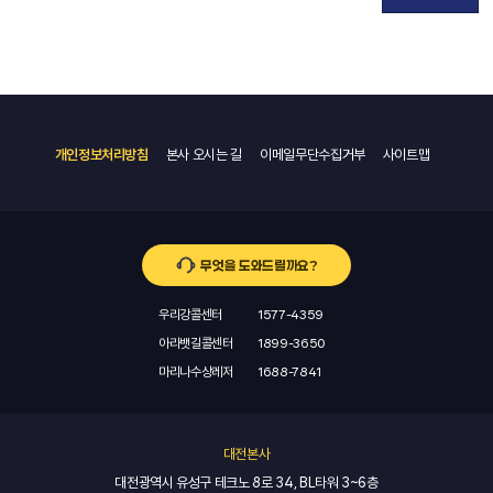
개인정보처리방침
본사 오시는 길
이메일무단수집거부
사이트맵
무엇을 도와드릴까요?
우리강콜센터
1577-4359
아라뱃길콜센터
1899-3650
마리나수상레저
1688-7841
대전본사
대전광역시 유성구 테크노 8로 34, BL타워 3~6층