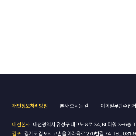
개인정보처리방침
본사 오시는 길
이메일무단수집
대전본사
대전광역시 유성구 테크노 8로 34, BL타워 3~6층
T
김포
경기도 김포시 고촌읍 아라육로 270번길 74
TEL.
031-