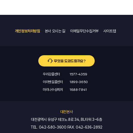
개인정보처리방침
본사 오시는 길
이메일무단수집거부
사이트맵
무엇을 도와드릴까요?
우리강콜센터
1577-4359
아라뱃길콜센터
1899-3650
마리나수상레저
1688-7841
대전본사
대전광역시 유성구 테크노 8로 34, BL타워 3~6층
TEL.
042-580-3600
FAX.
042-636-2892