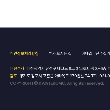
개인정보처리방침
본사 오시는 길
이메일무단수집
대전본사
대전광역시 유성구 테크노 8로 34, BL타워 3~6층
T
김포
경기도 김포시 고촌읍 아라육로 270번길 74
TEL.
031-
COPYRIGHT© KWATEROMC. All rights reserved.