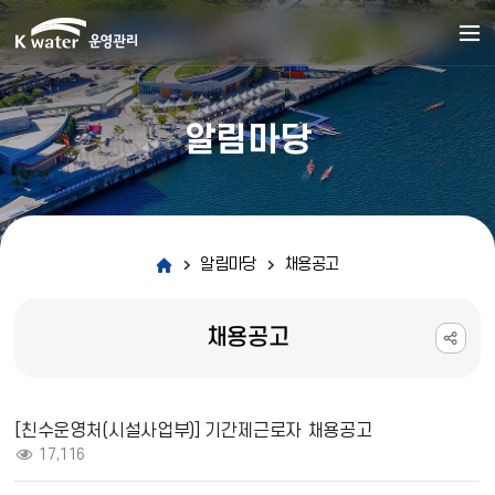
알림마당
알림마당
채용공고
채용공고
채용공고 상세보기 - 제목, 내용, 파일, 조회수 정보 제공
[친수운영처(시설사업부)] 기간제근로자 채용공고
조회 :
17,116