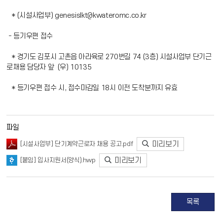
* (시설사업부) genesislkt@kwateromc.co.kr
- 등기우편 접수
* 경기도 김포시 고촌읍 아라육로 270번길 74 (3층) 시설사업부 단기근
로채용 담당자 앞 (우) 10135
* 등기우편 접수 시, 접수마감일 18시 이전 도착분까지 유효
파일
미리보기
[시설사업부] 단기계약근로자 채용 공고.pdf
미리보기
[붙임] 입사지원서(양식).hwp
목록