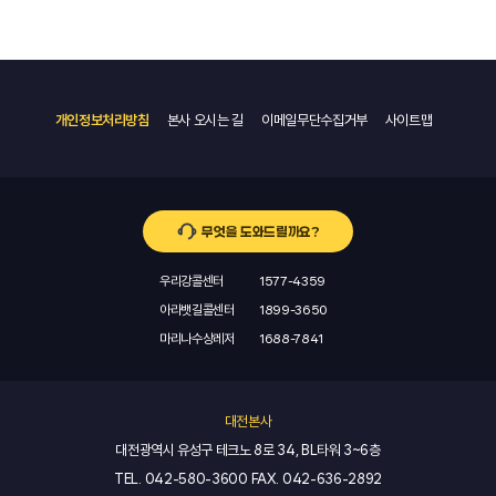
개인정보처리방침
본사 오시는 길
이메일무단수집거부
사이트맵
무엇을 도와드릴까요?
우리강콜센터
1577-4359
아라뱃길콜센터
1899-3650
마리나수상레저
1688-7841
대전본사
대전광역시 유성구 테크노 8로 34, BL타워 3~6층
TEL.
042-580-3600
FAX.
042-636-2892