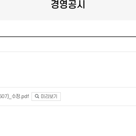
경영공시
07)_수정.pdf
미리보기