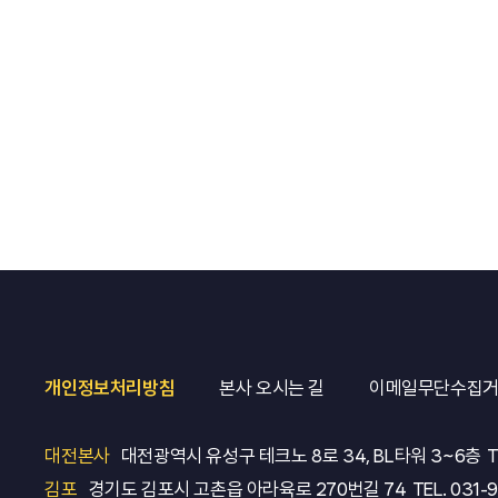
개인정보처리방침
본사 오시는 길
이메일무단수집
대전본사
대전광역시 유성구 테크노 8로 34, BL타워 3~6층
T
김포
경기도 김포시 고촌읍 아라육로 270번길 74
TEL.
031-