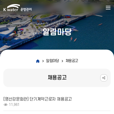
알림마당
알림마당
채용공고
채용공고
채용공고 상세보기 - 제목, 내용, 파일, 조회수 정보 제공
[영산강문화관] 단기계약근로자 채용공고
조회 :
11,961