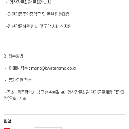
• 영산강문화관 문화안내사
-자전거종주인증업무 및 관련 민원대응
-영산강문화관 안내 및 고객 서비스 지원
3. 접수방법
• 이메일 접수 : mono@kwateromc.co.kr
• 등기우편 접수
-주소 : 광주광역시 남구 승촌보길 90. 영산강문화관 단기근로채용 담당자
앞(우)61759
파일