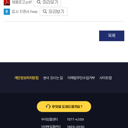
미리보기
채용공고.pdf
미리보기
입사 지원서.hwp
목록
개인정보처리방침
본사 오시는 길
이메일무단수집거부
사이트맵
무엇을 도와드릴까요?
우리강콜센터
1577-4359
아라뱃길콜센터
1899-3650