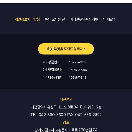
개인정보처리방침
본사 오시는 길
이메일무단수집거부
사이트맵
무엇을 도와드릴까요?
우리강콜센터
1577-4359
아라뱃길콜센터
1899-3650
마리나수상레저
1688-7841
대전본사
대전광역시 유성구 테크노 8로 34, BL타워 3~6층
TEL.
042-580-3600
FAX.
042-636-2892
김포
경기도 김포시 고촌읍 아라육로 270번길 74