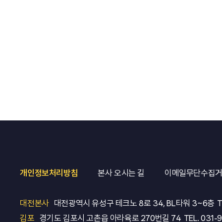
개인정보처리방침
본사 오시는 길
이메일무단수집
대전본사
대전광역시 유성구 테크노 8로 34, BL타워 3~6층
T
김포
경기도 김포시 고촌읍 아라육로 270번길 74
TEL.
031-