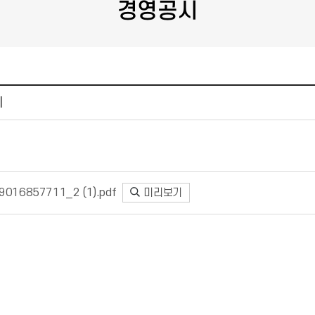
경영공시
시
016857711_2 (1).pdf
미리보기