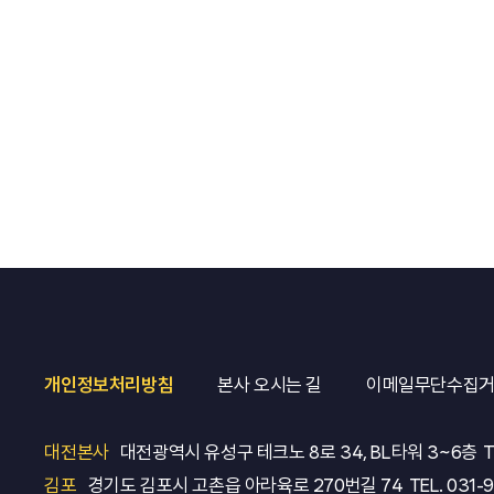
개인정보처리방침
본사 오시는 길
이메일무단수집
대전본사
대전광역시 유성구 테크노 8로 34, BL타워 3~6층
T
김포
경기도 김포시 고촌읍 아라육로 270번길 74
TEL.
031-