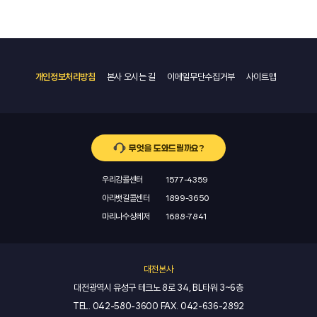
개인정보처리방침
본사 오시는 길
이메일무단수집거부
사이트맵
무엇을 도와드릴까요?
우리강콜센터
1577-4359
아라뱃길콜센터
1899-3650
마리나수상레저
1688-7841
대전본사
대전광역시 유성구 테크노 8로 34, BL타워 3~6층
TEL.
042-580-3600
FAX.
042-636-2892