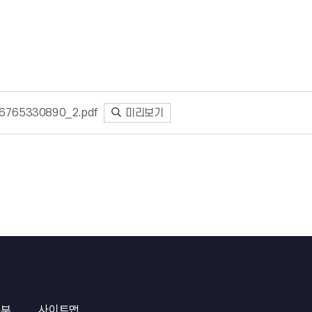
6765330890_2.pdf
미리보기
거부
사이트맵