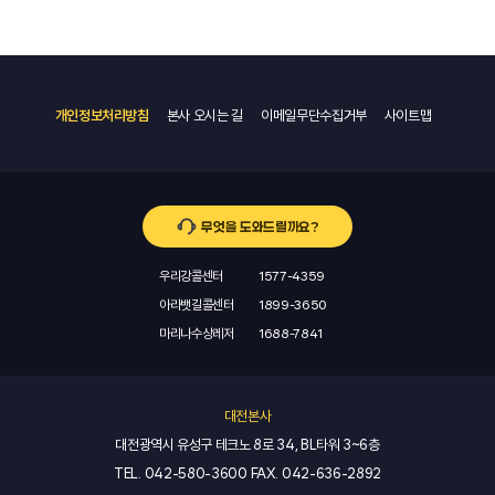
개인정보처리방침
본사 오시는 길
이메일무단수집거부
사이트맵
무엇을 도와드릴까요?
우리강콜센터
1577-4359
아라뱃길콜센터
1899-3650
마리나수상레저
1688-7841
대전본사
대전광역시 유성구 테크노 8로 34, BL타워 3~6층
TEL.
042-580-3600
FAX.
042-636-2892