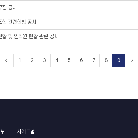
규정 공시
동조합 관련현황 공시
현황 및 임직원 현황 관련 공시
1
2
3
4
5
6
7
8
9
거부
사이트맵