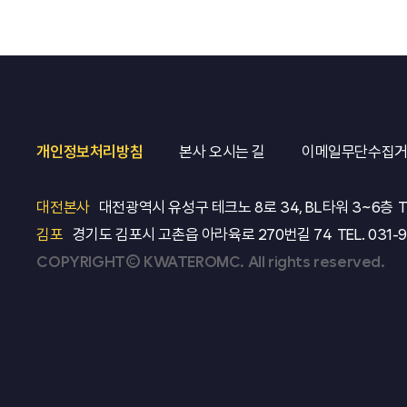
개인정보처리방침
본사 오시는 길
이메일무단수집
대전본사
대전광역시 유성구 테크노 8로 34, BL타워 3~6층
T
김포
경기도 김포시 고촌읍 아라육로 270번길 74
TEL.
031-
COPYRIGHT© KWATEROMC. All rights reserved.