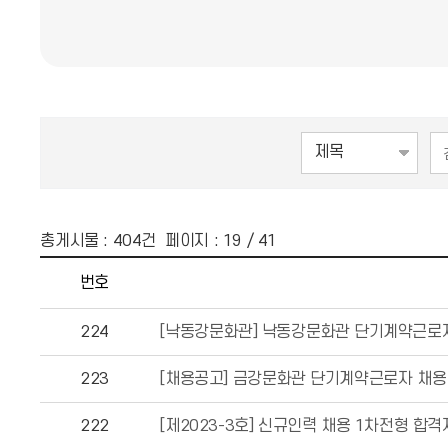
총게시물 :
404
건 페이지 :
19
/ 41
번호
224
[낙동강문화관] 낙동강문화관 단기계약근로자
223
[채용공고] 금강문화관 단기계약근로자 채용
222
[제2023-3호] 신규인력 채용 1차전형 합격