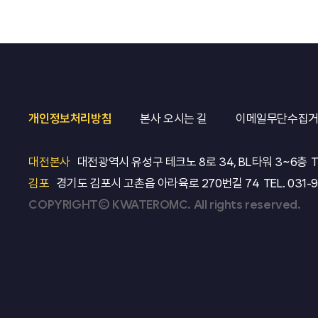
개인정보처리방침
본사 오시는 길
이메일무단수집
대전본사
대전광역시 유성구 테크노 8로 34, BL타워 3~6층
T
김포
경기도 김포시 고촌읍 아라육로 270번길 74
TEL.
031-
COPYRIGHT© KWATEROMC. All rights reserved.