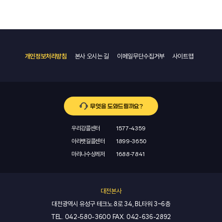
개인정보처리방침
본사 오시는 길
이메일무단수집거부
사이트맵
무엇을 도와드릴까요?
우리강콜센터
1577-4359
아라뱃길콜센터
1899-3650
마리나수상레저
1688-7841
대전본사
대전광역시 유성구 테크노 8로 34, BL타워 3~6층
TEL.
042-580-3600
FAX.
042-636-2892