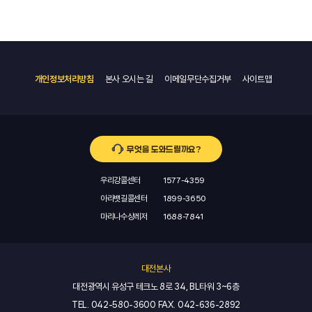
개인정보처리방침
본사 오시는 길
이메일무단수집거부
사이트맵
무엇을 도와드릴까요?
우리강콜센터
1577-4359
아라뱃길콜센터
1899-3650
마리나수상레저
1688-7841
대전본사
대전광역시 유성구 테크노 8로 34, BL타워 3~6층
TEL.
042-580-3600
FAX.
042-636-2892