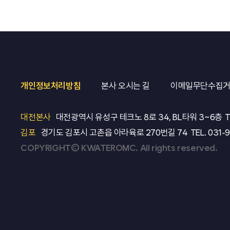
개인정보처리방침
본사 오시는 길
이메일무단수집
대전본사
대전광역시 유성구 테크노 8로 34, BL타워 3~6층
T
김포
경기도 김포시 고촌읍 아라육로 270번길 74
TEL.
031-
COPYRIGHT© KWATEROMC. All rights reserved.