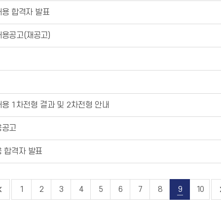
채용 합격자 발표
채용공고(재공고)
용 1차전형 결과 및 2차전형 안내
용공고
용 합격자 발표
1
2
3
4
5
6
7
8
9
10