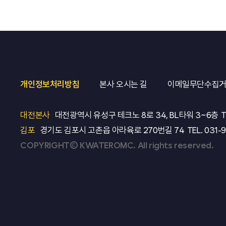
개인정보처리방침
본사 오시는 길
이메일무단수집
대전본사
대전광역시 유성구 테크노 8로 34, BL타워 3~6층
T
김포
경기도 김포시 고촌읍 아라육로 270번길 74
TEL.
031-
COPYRIGHT© KWATEROMC. All rights reserved.