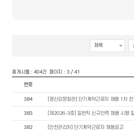
총게시물 :
404
건 페이지 :
3
/ 41
번호
384
[영산강문화관] 단기계약근로자 채용 1차 전
383
[제2026-3호] 일반직 신규인력 채용 시행 
382
[안전관리처] 단기계약근로자 채용공고