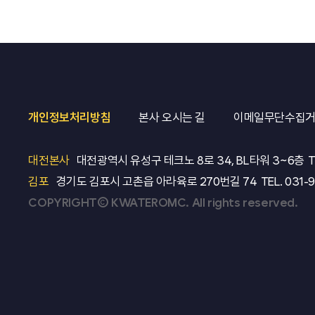
개인정보처리방침
본사 오시는 길
이메일무단수집
대전본사
대전광역시 유성구 테크노 8로 34, BL타워 3~6층
T
김포
경기도 김포시 고촌읍 아라육로 270번길 74
TEL.
031-
COPYRIGHT© KWATEROMC. All rights reserved.