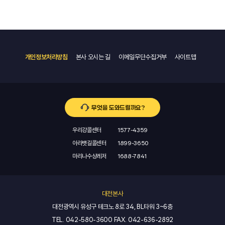
개인정보처리방침
본사 오시는 길
이메일무단수집거부
사이트맵
무엇을 도와드릴까요?
우리강콜센터
1577-4359
아라뱃길콜센터
1899-3650
마리나수상레저
1688-7841
대전본사
대전광역시 유성구 테크노 8로 34, BL타워 3~6층
TEL.
042-580-3600
FAX.
042-636-2892