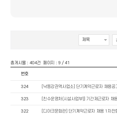
총게시물 :
404
건 페이지 :
9
/ 41
번호
324
[낙동강권역사업소] 단기계약근로자 채용공
323
[친수운영처(시설사업부)] 기간제근로자 채용
322
[디아크문화관] 단기계약근로자 채용 1차전형