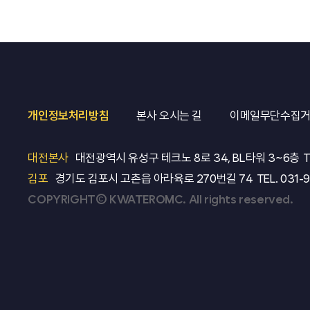
개인정보처리방침
본사 오시는 길
이메일무단수집
대전본사
대전광역시 유성구 테크노 8로 34, BL타워 3~6층
T
김포
경기도 김포시 고촌읍 아라육로 270번길 74
TEL.
031-
COPYRIGHT© KWATEROMC. All rights reserved.