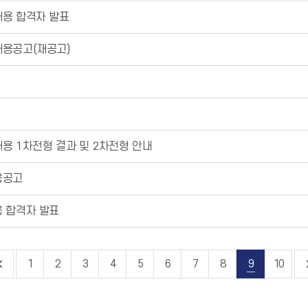
채용 합격자 발표
채용공고(재공고)
용 1차전형 결과 및 2차전형 안내
용공고
용 합격자 발표
1
2
3
4
5
6
7
8
9
10