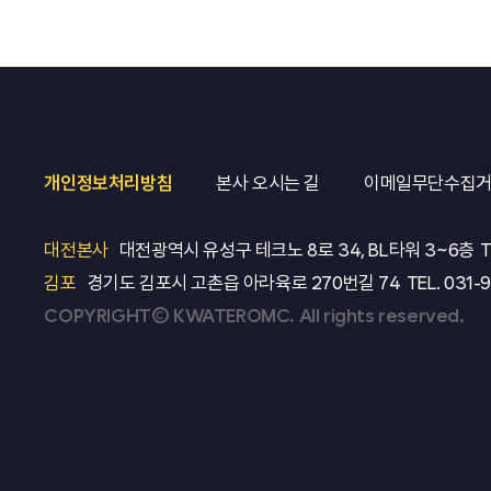
개인정보처리방침
본사 오시는 길
이메일무단수집
대전본사
대전광역시 유성구 테크노 8로 34, BL타워 3~6층
T
김포
경기도 김포시 고촌읍 아라육로 270번길 74
TEL.
031-
COPYRIGHT© KWATEROMC. All rights reserved.