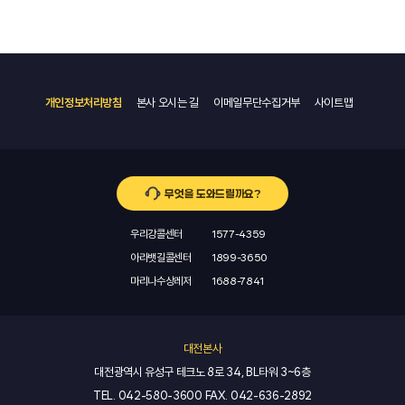
개인정보처리방침
본사 오시는 길
이메일무단수집거부
사이트맵
무엇을 도와드릴까요?
우리강콜센터
1577-4359
아라뱃길콜센터
1899-3650
마리나수상레저
1688-7841
대전본사
대전광역시 유성구 테크노 8로 34, BL타워 3~6층
TEL.
042-580-3600
FAX.
042-636-2892