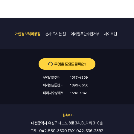
개인정보처리방침
본사 오시는 길
이메일무단수집거부
사이트맵
무엇을 도와드릴까요?
우리강콜센터
1577-4359
아라뱃길콜센터
1899-3650
마리나수상레저
1688-7841
대전본사
대전광역시 유성구 테크노 8로 34, BL타워 3~6층
TEL.
042-580-3600
FAX.
042-636-2892