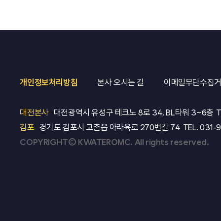
개인정보처리방침
본사 오시는 길
이메일무단수집
대전본사
대전광역시 유성구 테크노 8로 34, BL타워 3~6층
T
김포
경기도 김포시 고촌읍 아라육로 270번길 74
TEL.
031-
COPYRIGHT© KWATEROMC. All rights reserved.