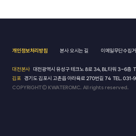
개인정보처리방침
본사 오시는 길
이메일무단수집
대전본사
대전광역시 유성구 테크노 8로 34, BL타워 3~6층
T
김포
경기도 김포시 고촌읍 아라육로 270번길 74
TEL.
031-
COPYRIGHT© KWATEROMC. All rights reserved.