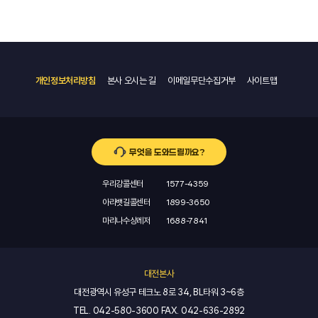
개인정보처리방침
본사 오시는 길
이메일무단수집거부
사이트맵
무엇을 도와드릴까요?
우리강콜센터
1577-4359
아라뱃길콜센터
1899-3650
마리나수상레저
1688-7841
대전본사
대전광역시 유성구 테크노 8로 34, BL타워 3~6층
TEL.
042-580-3600
FAX.
042-636-2892