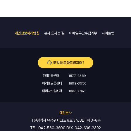
개인정보처리방침
본사 오시는 길
이메일무단수집거부
사이트맵
무엇을 도와드릴까요?
우리강콜센터
1577-4359
아라뱃길콜센터
1899-3650
마리나수상레저
1688-7841
대전본사
대전광역시 유성구 테크노 8로 34, BL타워 3~6층
TEL.
042-580-3600
FAX.
042-636-2892